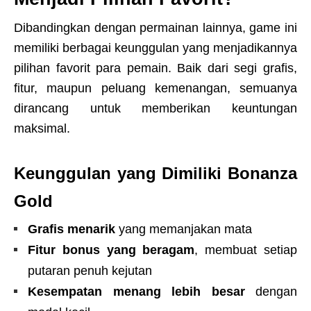
Dibandingkan dengan permainan lainnya, game ini
memiliki berbagai keunggulan yang menjadikannya
pilihan favorit para pemain. Baik dari segi grafis,
fitur, maupun peluang kemenangan, semuanya
dirancang untuk memberikan keuntungan
maksimal.
Keunggulan yang Dimiliki Bonanza
Gold
Grafis menarik
yang memanjakan mata
Fitur bonus yang beragam
, membuat setiap
putaran penuh kejutan
Kesempatan menang lebih besar
dengan