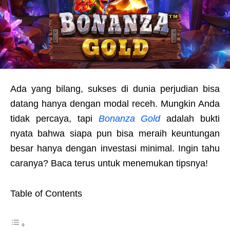
Ada yang bilang, sukses di dunia perjudian bisa
datang hanya dengan modal receh. Mungkin Anda
tidak percaya, tapi
Bonanza Gold
adalah bukti
nyata bahwa siapa pun bisa meraih keuntungan
besar hanya dengan investasi minimal. Ingin tahu
caranya? Baca terus untuk menemukan tipsnya!
Table of Contents