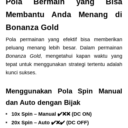
Pola Bermain yang Bisa
Membantu Anda Menang di
Bonanza Gold
Pola permainan yang efektif bisa memberikan
peluang menang lebih besar. Dalam permainan
Bonanza Gold
, mengetahui kapan waktu yang
tepat untuk menggunakan strategi tertentu adalah
kunci sukses.
Menggunakan Pola Spin Manual
dan Auto dengan Bijak
10x Spin – Manual ✔️❌❌ (DC ON)
20x Spin – Auto ✔️❌✔️ (DC OFF)