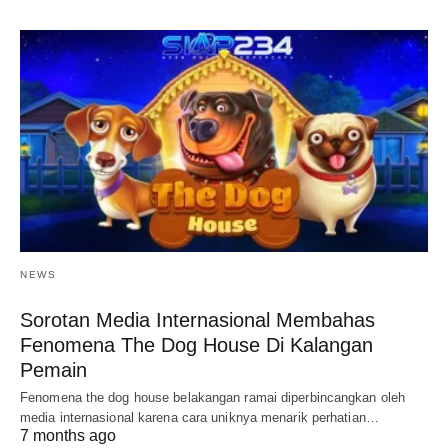
NEWS
Sorotan Media Internasional Membahas
Fenomena The Dog House Di Kalangan
Pemain
Fenomena the dog house belakangan ramai diperbincangkan oleh
media internasional karena cara uniknya menarik perhatian…
7 months ago