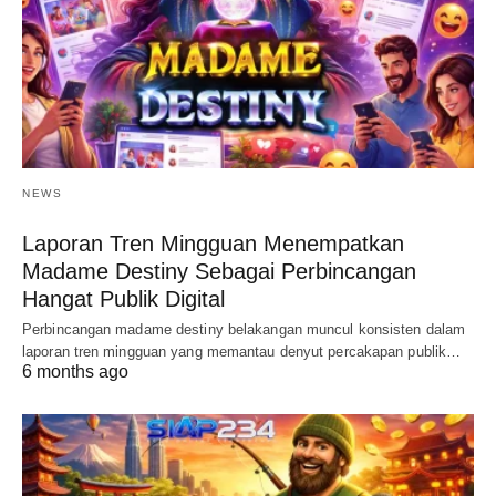
NEWS
Laporan Tren Mingguan Menempatkan
Madame Destiny Sebagai Perbincangan
Hangat Publik Digital
Perbincangan madame destiny belakangan muncul konsisten dalam
laporan tren mingguan yang memantau denyut percakapan publik…
6 months ago