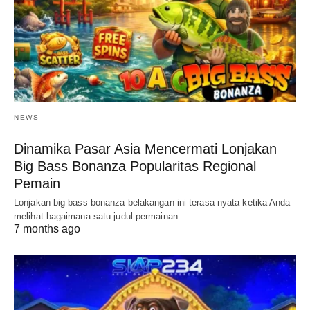
NEWS
Dinamika Pasar Asia Mencermati Lonjakan
Big Bass Bonanza Popularitas Regional
Pemain
Lonjakan big bass bonanza belakangan ini terasa nyata ketika Anda
melihat bagaimana satu judul permainan…
7 months ago