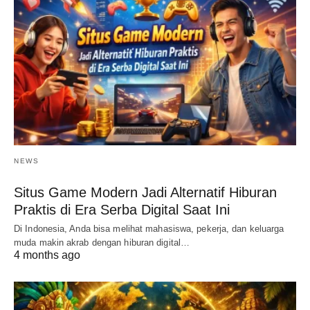
NEWS
Situs Game Modern Jadi Alternatif Hiburan
Praktis di Era Serba Digital Saat Ini
Di Indonesia, Anda bisa melihat mahasiswa, pekerja, dan keluarga
muda makin akrab dengan hiburan digital…
4 months ago