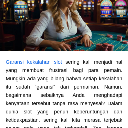
Garansi kekalahan slot
sering kali menjadi hal
yang membuat frustrasi bagi para pemain.
Mungkin ada yang bilang bahwa setiap kekalahan
itu sudah “garansi” dari permainan. Namun,
bagaimana sebaiknya Anda menghadapi
kenyataan tersebut tanpa rasa menyesal? Dalam
dunia slot yang penuh keberuntungan dan
ketidakpastian, sering kali kita merasa terjebak