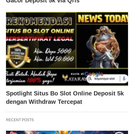
Gacor Deposit 5k via Qris
Spotlight Situs Bo Slot Online Deposit 5k
dengan Withdraw Tercepat
RECENT POSTS