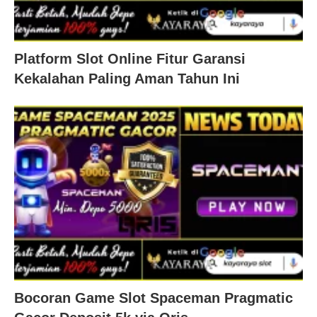
Platform Slot Online Fitur Garansi
Kekalahan Paling Aman Tahun Ini
Bocoran Game Slot Spaceman Pragmatic