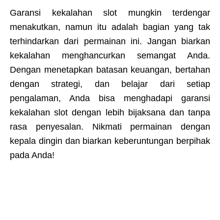
Garansi kekalahan slot mungkin terdengar
menakutkan, namun itu adalah bagian yang tak
terhindarkan dari permainan ini. Jangan biarkan
kekalahan menghancurkan semangat Anda.
Dengan menetapkan batasan keuangan, bertahan
dengan strategi, dan belajar dari setiap
pengalaman, Anda bisa menghadapi garansi
kekalahan slot dengan lebih bijaksana dan tanpa
rasa penyesalan. Nikmati permainan dengan
kepala dingin dan biarkan keberuntungan berpihak
pada Anda!