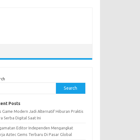
rch
Search
ent Posts
us Game Modern Jadi Alternatif Hiburan Praktis
ra Serba Digital Saat Ini
gamatan Editor Independen Mengangkat
erja Aztec Gems Terbaru Di Pasar Global