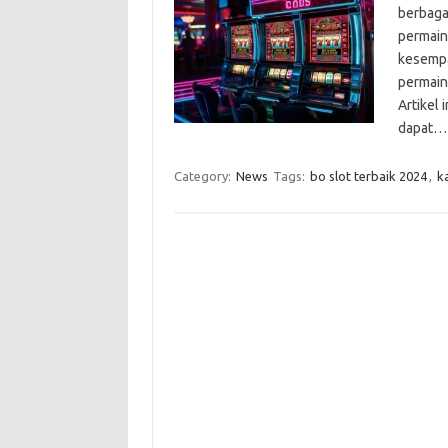
berbagai
permaina
kesempa
permain
Artikel
dapat
Category:
News
Tags:
bo slot terbaik 2024
,
k