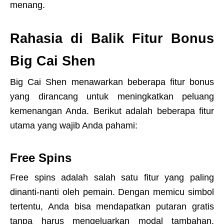
menang.
Rahasia di Balik Fitur Bonus
Big Cai Shen
Big Cai Shen menawarkan beberapa fitur bonus
yang dirancang untuk meningkatkan peluang
kemenangan Anda. Berikut adalah beberapa fitur
utama yang wajib Anda pahami:
Free Spins
Free spins adalah salah satu fitur yang paling
dinanti-nanti oleh pemain. Dengan memicu simbol
tertentu, Anda bisa mendapatkan putaran gratis
tanpa harus mengeluarkan modal tambahan.