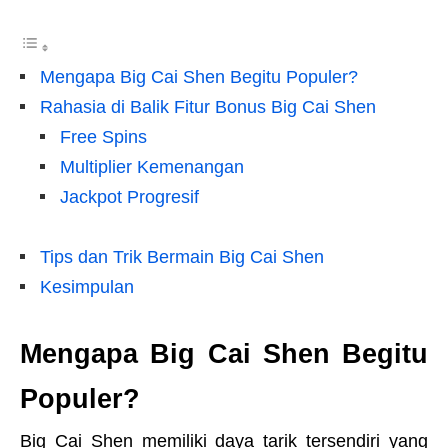
Mengapa Big Cai Shen Begitu Populer?
Rahasia di Balik Fitur Bonus Big Cai Shen
Free Spins
Multiplier Kemenangan
Jackpot Progresif
Tips dan Trik Bermain Big Cai Shen
Kesimpulan
Mengapa Big Cai Shen Begitu
Populer?
Big Cai Shen memiliki daya tarik tersendiri yang