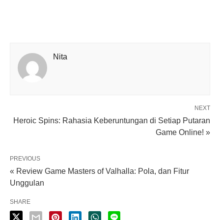
Nita
NEXT
Heroic Spins: Rahasia Keberuntungan di Setiap Putaran
Game Online! »
PREVIOUS
« Review Game Masters of Valhalla: Pola, dan Fitur
Unggulan
SHARE