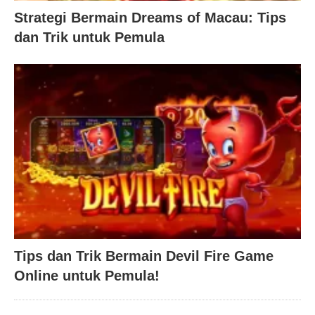
Strategi Bermain Dreams of Macau: Tips
dan Trik untuk Pemula
Tips dan Trik Bermain Devil Fire Game
Online untuk Pemula!