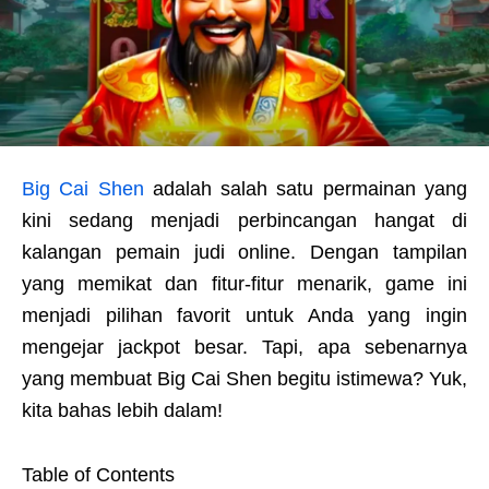
Big Cai Shen
adalah salah satu permainan yang
kini sedang menjadi perbincangan hangat di
kalangan pemain judi online. Dengan tampilan
yang memikat dan fitur-fitur menarik, game ini
menjadi pilihan favorit untuk Anda yang ingin
mengejar jackpot besar. Tapi, apa sebenarnya
yang membuat Big Cai Shen begitu istimewa? Yuk,
kita bahas lebih dalam!
Table of Contents