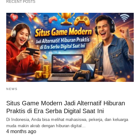
RECENT POSTS
NEWS
Situs Game Modern Jadi Alternatif Hiburan
Praktis di Era Serba Digital Saat Ini
Di Indonesia, Anda bisa melihat mahasiswa, pekerja, dan keluarga
muda makin akrab dengan hiburan digital…
4 months ago