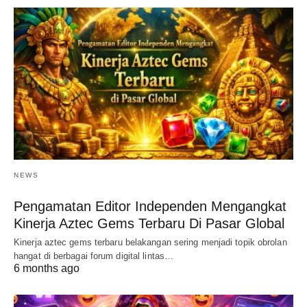
NEWS
Pengamatan Editor Independen Mengangkat
Kinerja Aztec Gems Terbaru Di Pasar Global
Kinerja aztec gems terbaru belakangan sering menjadi topik obrolan
hangat di berbagai forum digital lintas…
6 months ago