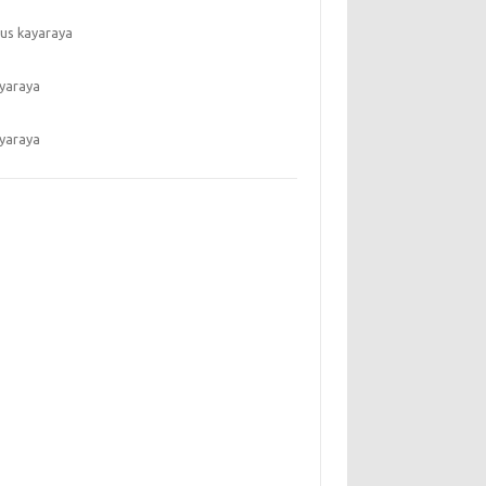
tus kayaraya
yaraya
yaraya