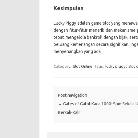
Kesimpulan
Lucky Piggy adalah game slot yang menawa
dengan fitur-fitur menarik dan mekanisme
tepat, mengelola bankroll dengan bijak, ser
peluang kemenangan secara signifikan. Ing
menyenangkan yang ada.
Category:
Slot Online
Tags:
lucky piggy
,
slot 
Post navigation
←
Gates of Gatot Kaca 1000: Spin Sekali, 
Berkali-Kali!