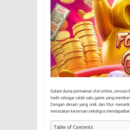
Dalam dunia permainan slot online, sensasi
hadir sebagai salah satu game yang member
Dengan desain yang unik dan fitur menarik,
merasakan keseruan sekaligus mendapatkan 
Table of Contents