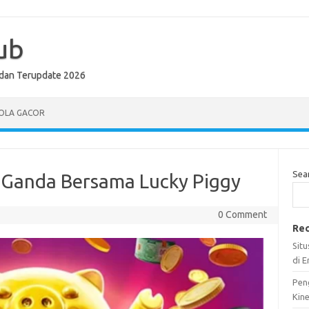
ub
 dan Terupdate 2026
OLA GACOR
Sea
 Ganda Bersama Lucky Piggy
0 Comment
Rec
Sit
di E
Pen
Kin