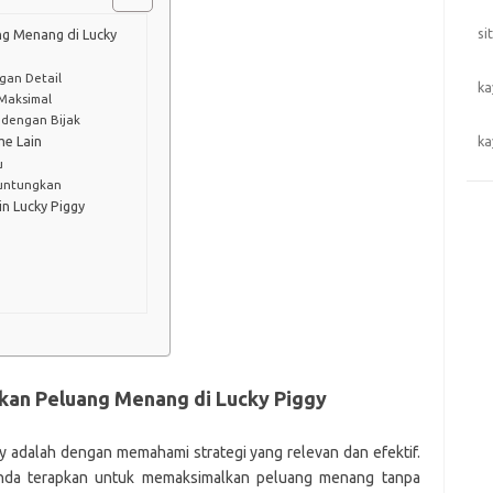
si
ng Menang di Lucky
gan Detail
ka
 Maksimal
 dengan Bijak
me Lain
ka
u
untungkan
n Lucky Piggy
kan Peluang Menang di Lucky Piggy
y adalah dengan memahami strategi yang relevan dan efektif.
 Anda terapkan untuk memaksimalkan peluang menang tanpa