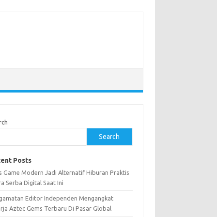
rch
Search
ent Posts
us Game Modern Jadi Alternatif Hiburan Praktis
ra Serba Digital Saat Ini
gamatan Editor Independen Mengangkat
erja Aztec Gems Terbaru Di Pasar Global