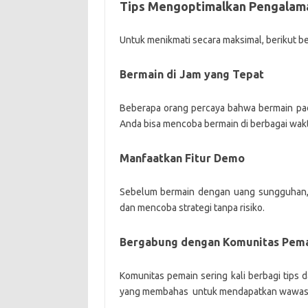
Tips Mengoptimalkan Pengalama
Untuk menikmati secara maksimal, berikut be
Bermain di Jam yang Tepat
Beberapa orang percaya bahwa bermain pa
Anda bisa mencoba bermain di berbagai wakt
Manfaatkan Fitur Demo
Sebelum bermain dengan uang sungguhan
dan mencoba strategi tanpa risiko.
Bergabung dengan Komunitas Pem
Komunitas pemain sering kali berbagi tips
yang membahas untuk mendapatkan wawas