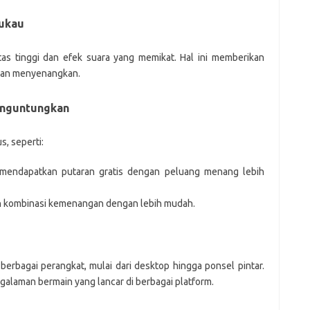
mukau
tas tinggi dan efek suara yang memikat. Hal ini memberikan
dan menyenangkan.
enguntungkan
, seperti:
endapatkan putaran gratis dengan peluang menang lebih
kombinasi kemenangan dengan lebih mudah.
berbagai perangkat, mulai dari desktop hingga ponsel pintar.
alaman bermain yang lancar di berbagai platform.