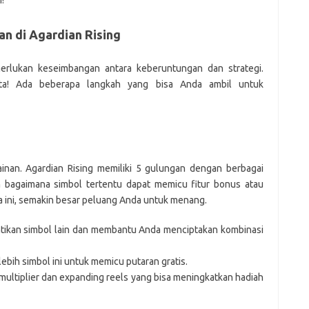
 di Agardian Rising
merlukan keseimbangan antara keberuntungan dan strategi.
ta! Ada beberapa langkah yang bisa Anda ambil untuk
e
nan. Agardian Rising memiliki 5 gulungan dengan berbagai
an bagaimana simbol tertentu dapat memicu fitur bonus atau
 ini, semakin besar peluang Anda untuk menang.
ntikan simbol lain dan membantu Anda menciptakan kombinasi
ebih simbol ini untuk memicu putaran gratis.
 multiplier dan expanding reels yang bisa meningkatkan hadiah