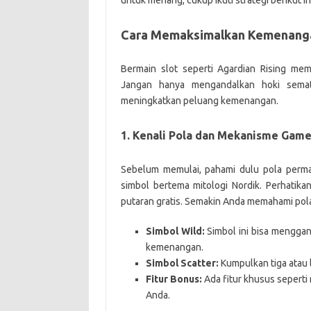
Cara Memaksimalkan Kemenangan
Bermain slot seperti Agardian Rising me
Jangan hanya mengandalkan hoki sema
meningkatkan peluang kemenangan.
1. Kenali Pola dan Mekanisme Gam
Sebelum memulai, pahami dulu pola permai
simbol bertema mitologi Nordik. Perhatik
putaran gratis. Semakin Anda memahami pola
Simbol Wild:
Simbol ini bisa mengga
kemenangan.
Simbol Scatter:
Kumpulkan tiga atau l
Fitur Bonus:
Ada fitur khusus seperti
Anda.