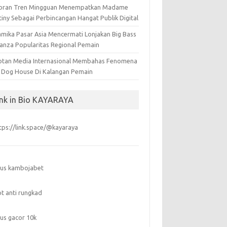
oran Tren Mingguan Menempatkan Madame
tiny Sebagai Perbincangan Hangat Publik Digital
amika Pasar Asia Mencermati Lonjakan Big Bass
anza Popularitas Regional Pemain
otan Media Internasional Membahas Fenomena
 Dog House Di Kalangan Pemain
ink in Bio KAYARAYA
tps://link.space/@kayaraya
tus kambojabet
ot anti rungkad
tus gacor 10k