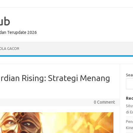
ub
 dan Terupdate 2026
OLA GACOR
Sea
dian Rising: Strategi Menang
Rec
0 Comment
Sit
di E
Pen
Kin