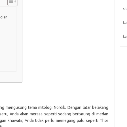
si
dian
ka
ka
yang mengusung tema mitologi Nordik. Dengan latar belakang
seru, Anda akan merasa seperti sedang bertarung di medan
ngan khawatir, Anda tidak perlu memegang palu seperti Thor
!