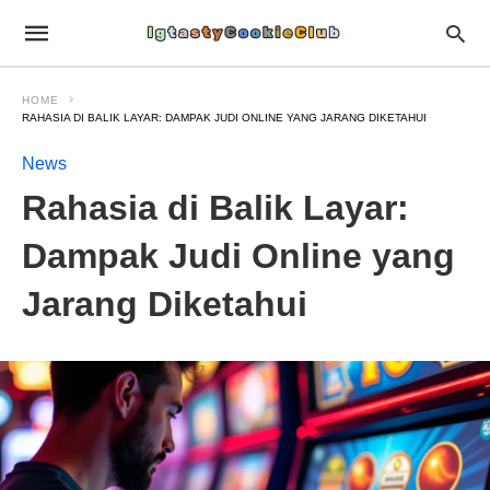
HOME
RAHASIA DI BALIK LAYAR: DAMPAK JUDI ONLINE YANG JARANG DIKETAHUI
News
Rahasia di Balik Layar:
Dampak Judi Online yang
Jarang Diketahui