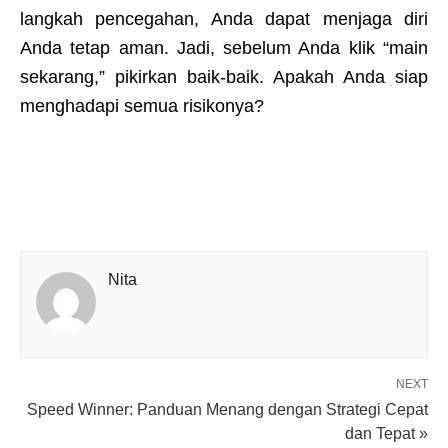
langkah pencegahan, Anda dapat menjaga diri
Anda tetap aman. Jadi, sebelum Anda klik “main
sekarang,” pikirkan baik-baik. Apakah Anda siap
menghadapi semua risikonya?
Nita
NEXT
Speed Winner: Panduan Menang dengan Strategi Cepat
dan Tepat »