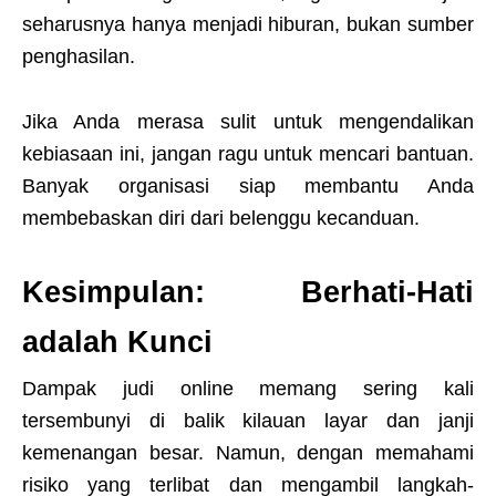
seharusnya hanya menjadi hiburan, bukan sumber
penghasilan.
Jika Anda merasa sulit untuk mengendalikan
kebiasaan ini, jangan ragu untuk mencari bantuan.
Banyak organisasi siap membantu Anda
membebaskan diri dari belenggu kecanduan.
Kesimpulan: Berhati-Hati
adalah Kunci
Dampak judi online memang sering kali
tersembunyi di balik kilauan layar dan janji
kemenangan besar. Namun, dengan memahami
risiko yang terlibat dan mengambil langkah-