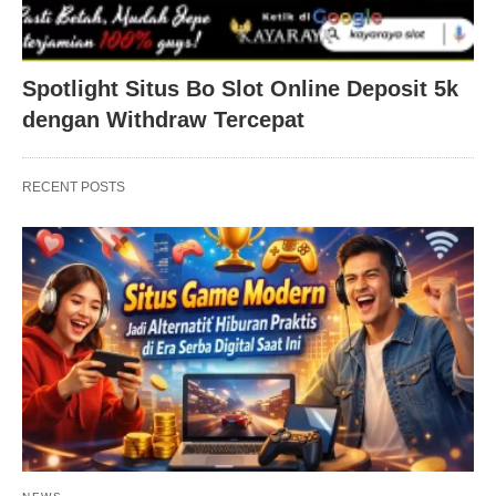
Spotlight Situs Bo Slot Online Deposit 5k
dengan Withdraw Tercepat
RECENT POSTS