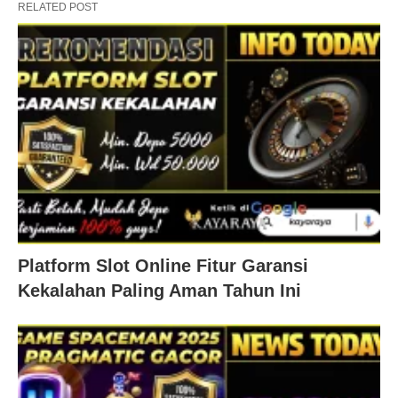
RELATED POST
Platform Slot Online Fitur Garansi
Kekalahan Paling Aman Tahun Ini