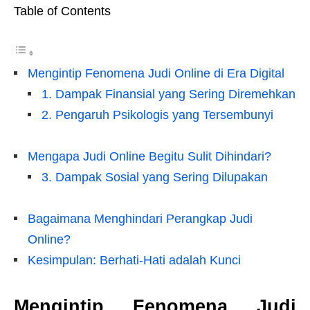
Table of Contents
Mengintip Fenomena Judi Online di Era Digital
1. Dampak Finansial yang Sering Diremehkan
2. Pengaruh Psikologis yang Tersembunyi
Mengapa Judi Online Begitu Sulit Dihindari?
3. Dampak Sosial yang Sering Dilupakan
Bagaimana Menghindari Perangkap Judi
Online?
Kesimpulan: Berhati-Hati adalah Kunci
Mengintip Fenomena Judi