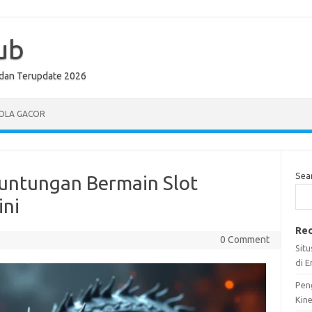
ub
 dan Terupdate 2026
OLA GACOR
Sea
euntungan Bermain Slot
ni
Rec
0 Comment
Sit
di E
Pen
Kin