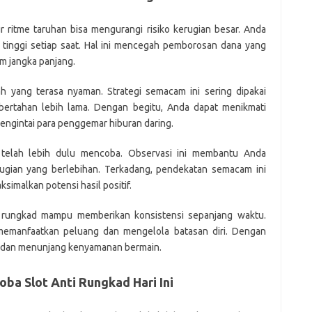
ritme taruhan bisa mengurangi risiko kerugian besar. Anda
tinggi setiap saat. Hal ini mencegah pemborosan dana yang
m jangka panjang.
h yang terasa nyaman. Strategi semacam ini sering dipakai
bertahan lebih lama. Dengan begitu, Anda dapat menikmati
engintai para penggemar hiburan daring.
 telah lebih dulu mencoba. Observasi ini membantu Anda
ugian yang berlebihan. Terkadang, pendekatan semacam ini
imalkan potensi hasil positif.
i rungkad mampu memberikan konsistensi sepanjang waktu.
emanfaatkan peluang dan mengelola batasan diri. Dengan
tif dan menunjang kenyamanan bermain.
ba Slot Anti Rungkad Hari Ini