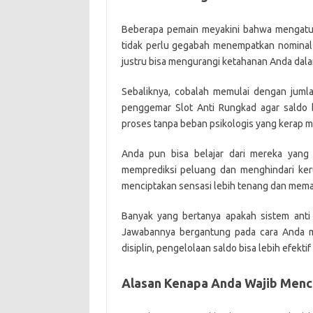
Beberapa pemain meyakini bahwa mengatur 
tidak perlu gegabah menempatkan nominal 
justru bisa mengurangi ketahanan Anda dala
Sebaliknya, cobalah memulai dengan jumla
penggemar Slot Anti Rungkad agar saldo 
proses tanpa beban psikologis yang kerap m
Anda pun bisa belajar dari mereka yang
memprediksi peluang dan menghindari ker
menciptakan sensasi lebih tenang dan memaks
Banyak yang bertanya apakah sistem ant
Jawabannya bergantung pada cara Anda m
disiplin, pengelolaan saldo bisa lebih efek
Alasan Kenapa Anda Wajib Menco