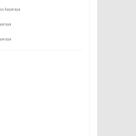
tus kayaraya
yaraya
yaraya