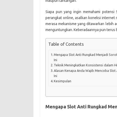
maupun tantangan.
Siapa pun yang ingin memahami potensi 
perangkat online, asalkan koneksi internet
merasa mekanisme yang ditawarkan lebih adil
menguntungkan. Keberadaannya pun terus b
Table of Contents
Mengapa Slot Anti Rungkad Menjadi Soro
Ini
Teknik Meningkatkan Konsistensi dalam H
Alasan Kenapa Anda Wajib Mencoba Slot 
Ini
Kesimpulan
Mengapa Slot Anti Rungkad Menj