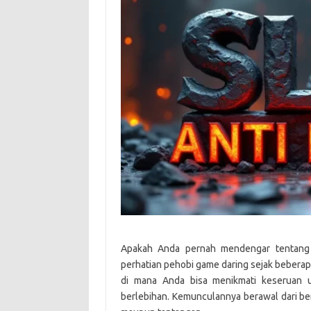
Apakah Anda pernah mendengar tentan
perhatian pehobi game daring sejak beberapa
di mana Anda bisa menikmati keseruan u
berlebihan. Kemunculannya berawal dari be