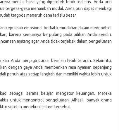
rena menilai hasil yang diperoleh lebih realistis. Anda pun
rus tergesa-gesa menambah modal. Anda pun dapat membagi
 mudah tergoda menaruh dana terlalu besar.
irkan kepuasan emosional berkat kemudahan dalam mengontrol
ekan, karena semuanya berpulang pada pilihan Anda sendiri.
ncanaan matang agar Anda tidak terjebak dalam pengeluaran
inkan Anda menjaga durasi bermain lebih terarah. Selain itu,
uaikan dengan gaya Anda, memberikan rasa nyaman sepanjang
ali penuh atas setiap langkah dan memiliki waktu lebih untuk
gkad sebagai sarana belajar mengatur keuangan. Mereka
raktis untuk mengontrol pengeluaran. Alhasil, banyak orang
uktur setelah menekuni sistem tersebut.