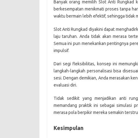
Banyak orang memilih Slot Anti Rungkad ka
berkesempatan menikmati proses tanpa ha
waktu bermain lebih efektif, sehingga tidak
Slot Anti Rungkad diyakini dapat menghad
laju taruhan. Anda tidak akan merasa tert
Semua ini pun menekankan pentingnya pere
impulsif.
Dari segi fleksibilitas, konsep ini memungk
langkah-langkah personalisasi bisa dises
sesi. Dengan demikian, Anda merasakan kend
evaluasi diri.
Tidak sedikit yang menjadikan anti run
memandang praktik ini sebagai simulasi p
merasa pola berpikir mereka semakin terstr
Kesimpulan