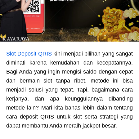
Slot Deposit QRIS
kini menjadi pilihan yang sangat
diminati karena kemudahan dan kecepatannya.
Bagi Anda yang ingin mengisi saldo dengan cepat
dan bermain slot tanpa ribet, metode ini bisa
menjadi solusi yang tepat. Tapi, bagaimana cara
kerjanya, dan apa keunggulannya dibanding
metode lain? Mari kita bahas lebih dalam tentang
cara deposit QRIS untuk slot serta strategi yang
dapat membantu Anda meraih jackpot besar.