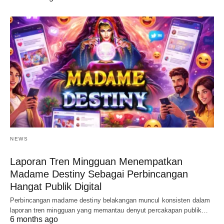
NEWS
Laporan Tren Mingguan Menempatkan
Madame Destiny Sebagai Perbincangan
Hangat Publik Digital
Perbincangan madame destiny belakangan muncul konsisten dalam
laporan tren mingguan yang memantau denyut percakapan publik…
6 months ago