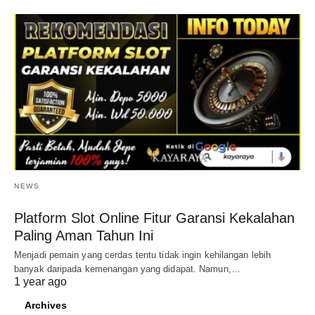
NEWS
Platform Slot Online Fitur Garansi Kekalahan
Paling Aman Tahun Ini
Menjadi pemain yang cerdas tentu tidak ingin kehilangan lebih
banyak daripada kemenangan yang didapat. Namun,…
1 year ago
Archives