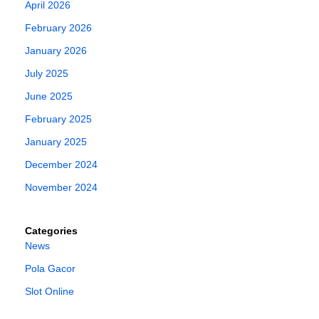
April 2026
February 2026
January 2026
July 2025
June 2025
February 2025
January 2025
December 2024
November 2024
Categories
News
Pola Gacor
Slot Online