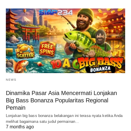
NEWS
Dinamika Pasar Asia Mencermati Lonjakan
Big Bass Bonanza Popularitas Regional
Pemain
Lonjakan big bass bonanza belakangan ini terasa nyata ketika Anda
melihat bagaimana satu judul permainan…
7 months ago