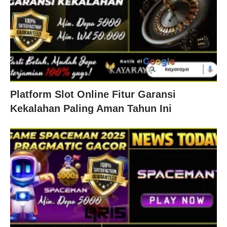
Platform Slot Online Fitur Garansi
Kekalahan Paling Aman Tahun Ini