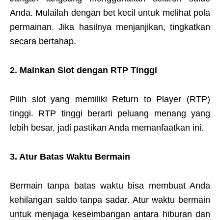
Anda. Mulailah dengan bet kecil untuk melihat pola
permainan. Jika hasilnya menjanjikan, tingkatkan
secara bertahap.
2. Mainkan Slot dengan RTP Tinggi
Pilih slot yang memiliki Return to Player (RTP)
tinggi. RTP tinggi berarti peluang menang yang
lebih besar, jadi pastikan Anda memanfaatkan ini.
3. Atur Batas Waktu Bermain
Bermain tanpa batas waktu bisa membuat Anda
kehilangan saldo tanpa sadar. Atur waktu bermain
untuk menjaga keseimbangan antara hiburan dan