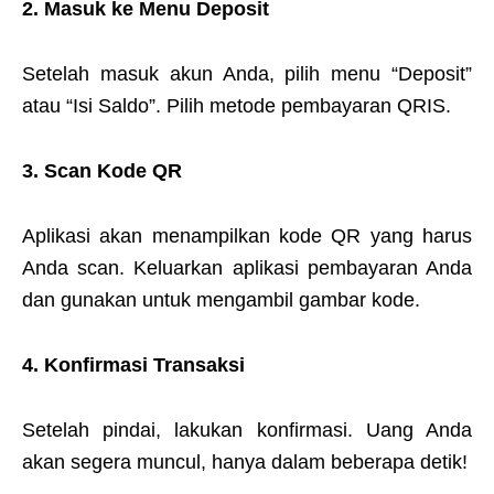
2. Masuk ke Menu Deposit
Setelah masuk akun Anda, pilih menu “Deposit”
atau “Isi Saldo”. Pilih metode pembayaran QRIS.
3. Scan Kode QR
Aplikasi akan menampilkan kode QR yang harus
Anda scan. Keluarkan aplikasi pembayaran Anda
dan gunakan untuk mengambil gambar kode.
4. Konfirmasi Transaksi
Setelah pindai, lakukan konfirmasi. Uang Anda
akan segera muncul, hanya dalam beberapa detik!