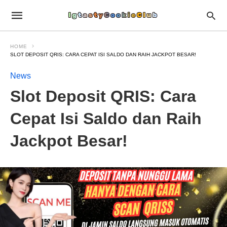
HOME
SLOT DEPOSIT QRIS: CARA CEPAT ISI SALDO DAN RAIH JACKPOT BESAR!
News
Slot Deposit QRIS: Cara
Cepat Isi Saldo dan Raih
Jackpot Besar!