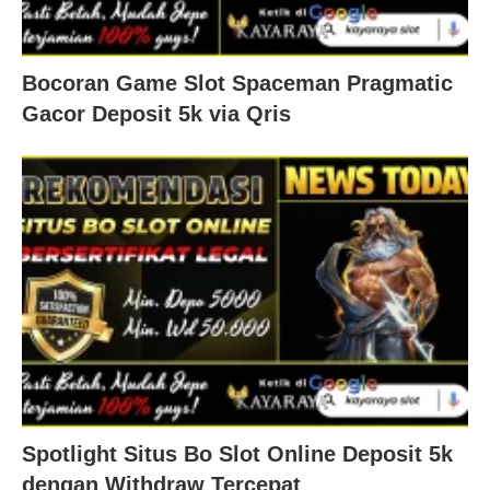
Bocoran Game Slot Spaceman Pragmatic
Gacor Deposit 5k via Qris
Spotlight Situs Bo Slot Online Deposit 5k
dengan Withdraw Tercepat