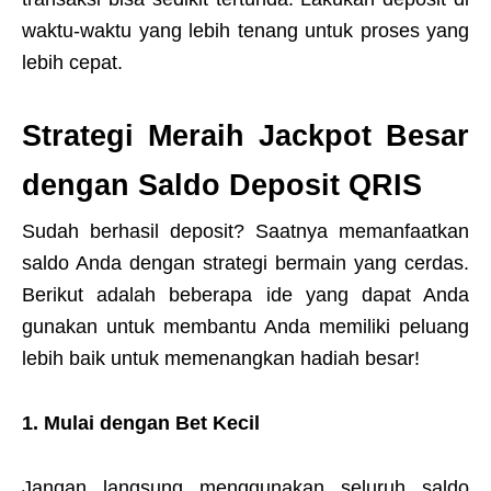
waktu-waktu yang lebih tenang untuk proses yang
lebih cepat.
Strategi Meraih Jackpot Besar
dengan Saldo Deposit QRIS
Sudah berhasil deposit? Saatnya memanfaatkan
saldo Anda dengan strategi bermain yang cerdas.
Berikut adalah beberapa ide yang dapat Anda
gunakan untuk membantu Anda memiliki peluang
lebih baik untuk memenangkan hadiah besar!
1. Mulai dengan Bet Kecil
Jangan langsung menggunakan seluruh saldo