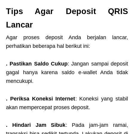
Tips Agar Deposit QRIS
Lancar
Agar proses deposit Anda berjalan lancar,
perhatikan beberapa hal berikut ini:
. Pastikan Saldo Cukup
: Jangan sampai deposit
gagal hanya karena saldo e-wallet Anda tidak
mencukupi.
. Periksa Koneksi Internet
: Koneksi yang stabil
akan mempercepat proses deposit.
. Hindari Jam Sibuk
: Pada jam-jam ramai,
transaksi bisa sedikit tertunda. Lakukan deposit di