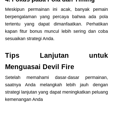
Meskipun permainan ini acak, banyak pemain
berpengalaman yang percaya bahwa ada pola
tertentu yang dapat dimanfaatkan. Perhatikan
kapan fitur bonus muncul lebih sering dan coba
sesuaikan strategi Anda.
Tips Lanjutan untuk
Menguasai Devil Fire
Setelah memahami dasar-dasar permainan,
saatnya Anda melangkah lebih jauh dengan
strategi lanjutan yang dapat meningkatkan peluang
kemenangan Anda