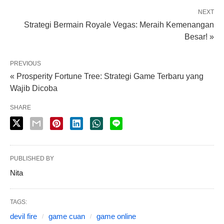
NEXT
Strategi Bermain Royale Vegas: Meraih Kemenangan
Besar! »
PREVIOUS
« Prosperity Fortune Tree: Strategi Game Terbaru yang
Wajib Dicoba
SHARE
PUBLISHED BY
Nita
TAGS:
devil fire
game cuan
game online