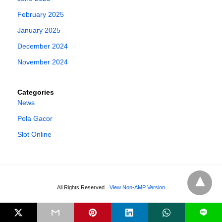
February 2025
January 2025
December 2024
November 2024
Categories
News
Pola Gacor
Slot Online
All Rights Reserved
View Non-AMP Version
L