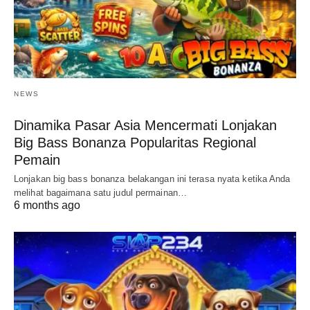
NEWS
Dinamika Pasar Asia Mencermati Lonjakan
Big Bass Bonanza Popularitas Regional
Pemain
Lonjakan big bass bonanza belakangan ini terasa nyata ketika Anda
melihat bagaimana satu judul permainan…
6 months ago