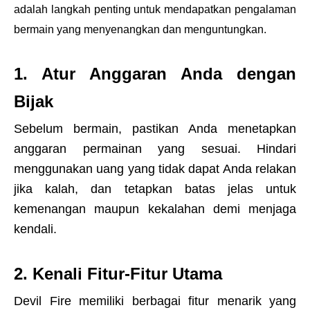
adalah langkah penting untuk mendapatkan pengalaman
bermain yang menyenangkan dan menguntungkan.
1. Atur Anggaran Anda dengan
Bijak
Sebelum bermain, pastikan Anda menetapkan
anggaran permainan yang sesuai. Hindari
menggunakan uang yang tidak dapat Anda relakan
jika kalah, dan tetapkan batas jelas untuk
kemenangan maupun kekalahan demi menjaga
kendali.
2. Kenali Fitur-Fitur Utama
Devil Fire memiliki berbagai fitur menarik yang