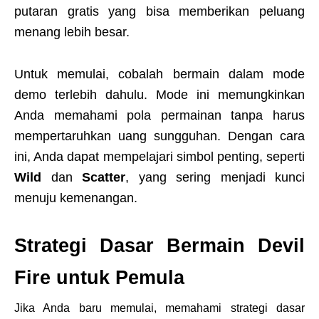
putaran gratis yang bisa memberikan peluang
menang lebih besar.
Untuk memulai, cobalah bermain dalam mode
demo terlebih dahulu. Mode ini memungkinkan
Anda memahami pola permainan tanpa harus
mempertaruhkan uang sungguhan. Dengan cara
ini, Anda dapat mempelajari simbol penting, seperti
Wild
dan
Scatter
, yang sering menjadi kunci
menuju kemenangan.
Strategi Dasar Bermain Devil
Fire untuk Pemula
Jika Anda baru memulai, memahami strategi dasar