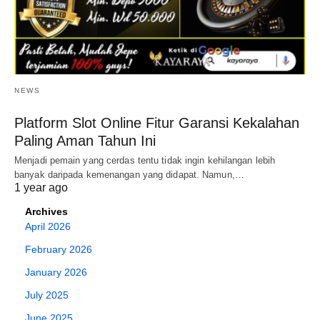
NEWS
Platform Slot Online Fitur Garansi Kekalahan
Paling Aman Tahun Ini
Menjadi pemain yang cerdas tentu tidak ingin kehilangan lebih
banyak daripada kemenangan yang didapat. Namun,…
1 year ago
Archives
April 2026
February 2026
January 2026
July 2025
June 2025