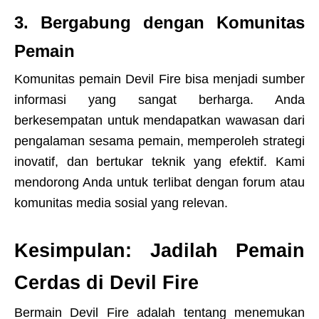
3. Bergabung dengan Komunitas
Pemain
Komunitas pemain Devil Fire bisa menjadi sumber
informasi yang sangat berharga. Anda
berkesempatan untuk mendapatkan wawasan dari
pengalaman sesama pemain, memperoleh strategi
inovatif, dan bertukar teknik yang efektif. Kami
mendorong Anda untuk terlibat dengan forum atau
komunitas media sosial yang relevan.
Kesimpulan: Jadilah Pemain
Cerdas di Devil Fire
Bermain Devil Fire adalah tentang menemukan