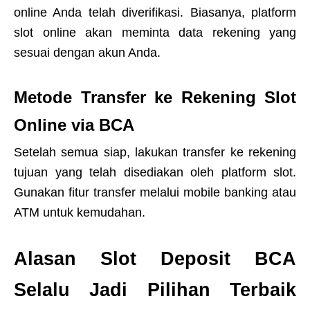
online Anda telah diverifikasi. Biasanya, platform
slot online akan meminta data rekening yang
sesuai dengan akun Anda.
Metode Transfer ke Rekening Slot
Online via BCA
Setelah semua siap, lakukan transfer ke rekening
tujuan yang telah disediakan oleh platform slot.
Gunakan fitur transfer melalui mobile banking atau
ATM untuk kemudahan.
Alasan Slot Deposit BCA
Selalu Jadi Pilihan Terbaik