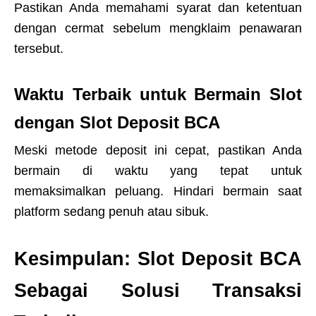
Pastikan Anda memahami syarat dan ketentuan
dengan cermat sebelum mengklaim penawaran
tersebut.
Waktu Terbaik untuk Bermain Slot
dengan Slot Deposit BCA
Meski metode deposit ini cepat, pastikan Anda
bermain di waktu yang tepat untuk
memaksimalkan peluang. Hindari bermain saat
platform sedang penuh atau sibuk.
Kesimpulan: Slot Deposit BCA
Sebagai Solusi Transaksi