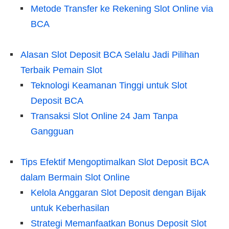
Metode Transfer ke Rekening Slot Online via
BCA
Alasan Slot Deposit BCA Selalu Jadi Pilihan
Terbaik Pemain Slot
Teknologi Keamanan Tinggi untuk Slot
Deposit BCA
Transaksi Slot Online 24 Jam Tanpa
Gangguan
Tips Efektif Mengoptimalkan Slot Deposit BCA
dalam Bermain Slot Online
Kelola Anggaran Slot Deposit dengan Bijak
untuk Keberhasilan
Strategi Memanfaatkan Bonus Deposit Slot