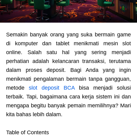
Semakin banyak orang yang suka bermain game
di komputer dan tablet menikmati mesin slot
online. Salah satu hal yang sering menjadi
perhatian adalah kelancaran transaksi, terutama
dalam proses deposit. Bagi Anda yang ingin
menikmati pengalaman bermain tanpa gangguan,
metode
slot deposit BCA
bisa menjadi solusi
terbaik. Tapi, bagaimana cara kerja sistem ini dan
mengapa begitu banyak pemain memilihnya? Mari
kita bahas lebih dalam.
Table of Contents