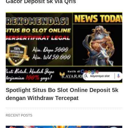
Gacor Deposit 5k via Qris
Spotlight Situs Bo Slot Online Deposit 5k
dengan Withdraw Tercepat
RECENT POSTS