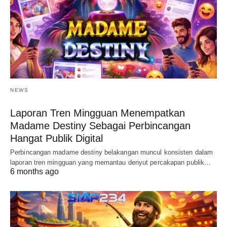
NEWS
Laporan Tren Mingguan Menempatkan
Madame Destiny Sebagai Perbincangan
Hangat Publik Digital
Perbincangan madame destiny belakangan muncul konsisten dalam
laporan tren mingguan yang memantau denyut percakapan publik…
6 months ago