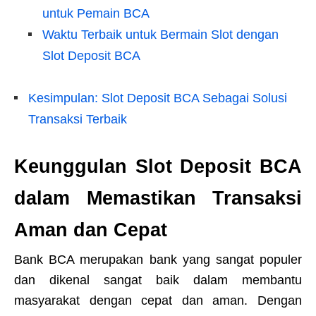
untuk Pemain BCA
Waktu Terbaik untuk Bermain Slot dengan
Slot Deposit BCA
Kesimpulan: Slot Deposit BCA Sebagai Solusi
Transaksi Terbaik
Keunggulan Slot Deposit BCA
dalam Memastikan Transaksi
Aman dan Cepat
Bank BCA merupakan bank yang sangat populer
dan dikenal sangat baik dalam membantu
masyarakat dengan cepat dan aman. Dengan