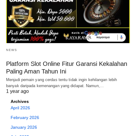
NEWS
Platform Slot Online Fitur Garansi Kekalahan
Paling Aman Tahun Ini
Menjadi pemain yang cerdas tentu tidak ingin kehilangan lebih
banyak daripada kemenangan yang didapat. Namun,…
1 year ago
Archives
April 2026
February 2026
January 2026