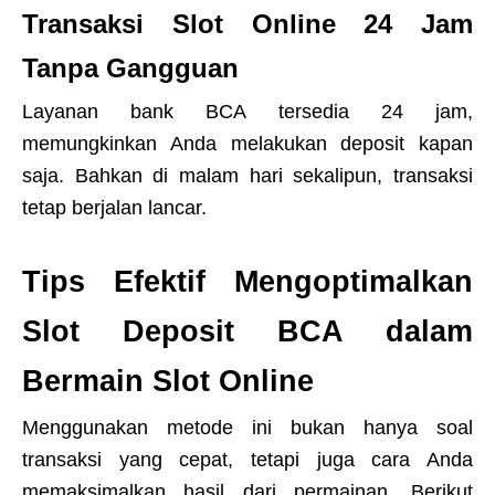
Transaksi Slot Online 24 Jam
Tanpa Gangguan
Layanan bank BCA tersedia 24 jam,
memungkinkan Anda melakukan deposit kapan
saja. Bahkan di malam hari sekalipun, transaksi
tetap berjalan lancar.
Tips Efektif Mengoptimalkan
Slot Deposit BCA dalam
Bermain Slot Online
Menggunakan metode ini bukan hanya soal
transaksi yang cepat, tetapi juga cara Anda
memaksimalkan hasil dari permainan. Berikut