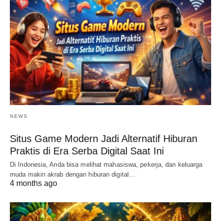
NEWS
Situs Game Modern Jadi Alternatif Hiburan
Praktis di Era Serba Digital Saat Ini
Di Indonesia, Anda bisa melihat mahasiswa, pekerja, dan keluarga
muda makin akrab dengan hiburan digital…
4 months ago